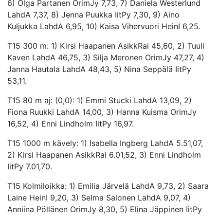
6) Olga Partanen OrimJy 7,73, 7) Daniela Westerlund
LahdA 7,37, 8) Jenna Puukka IitPy 7,30, 9) Aino
Kuljukka LahdA 6,95, 10) Kaisa Vihervuori HeinI 6,25.
T15 300 m: 1) Kirsi Haapanen AsikkRai 45,60, 2) Tuuli
Kaven LahdA 46,75, 3) Silja Meronen OrimJy 47,27, 4)
Janna Hautala LahdA 48,43, 5) Nina Seppälä IitPy
53,11.
T15 80 m aj: (0,0): 1) Emmi Stucki LahdA 13,09, 2)
Fiona Ruukki LahdA 14,00, 3) Hanna Kuisma OrimJy
16,52, 4) Enni Lindholm IitPy 16,97.
T15 1000 m kävely: 1) Isabella Ingberg LahdA 5.51,07,
2) Kirsi Haapanen AsikkRai 6.01,52, 3) Enni Lindholm
IitPy 7.01,70.
T15 Kolmiloikka: 1) Emilia Järvelä LahdA 9,73, 2) Saara
Laine HeinI 9,20, 3) Selma Salonen LahdA 9,07, 4)
Anniina Pöllänen OrimJy 8,30, 5) Elina Jäppinen IitPy