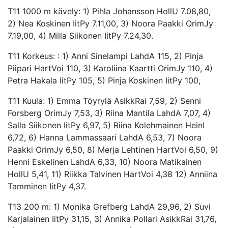
T11 1000 m kävely: 1) Pihla Johansson HollU 7.08,80,
2) Nea Koskinen IitPy 7.11,00, 3) Noora Paakki OrimJy
7.19,00, 4) Milla Siikonen IitPy 7.24,30.
T11 Korkeus: : 1) Anni Sinelampi LahdA 115, 2) Pinja
Piipari HartVoi 110, 3) Karoliina Kaartti OrimJy 110, 4)
Petra Hakala IitPy 105, 5) Pinja Koskinen IitPy 100,
T11 Kuula: 1) Emma Töyrylä AsikkRai 7,59, 2) Senni
Forsberg OrimJy 7,53, 3) Riina Mantila LahdA 7,07, 4)
Salla Siikonen IitPy 6,97, 5) Riina Kolehmainen HeinI
6,72, 6) Hanna Lammassaari LahdA 6,53, 7) Noora
Paakki OrimJy 6,50, 8) Merja Lehtinen HartVoi 6,50, 9)
Henni Eskelinen LahdA 6,33, 10) Noora Matikainen
HollU 5,41, 11) Riikka Talvinen HartVoi 4,38 12) Anniina
Tamminen IitPy 4,37.
T13 200 m: 1) Monika Grefberg LahdA 29,96, 2) Suvi
Karjalainen IitPy 31,15, 3) Annika Pollari AsikkRai 31,76,