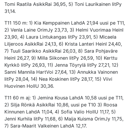
Tomi Raatila AsikkRai 36,95, 5) Toni Laurikainen IitPy
31,14.
T11 150 m: 1) Kia Kemppainen LahdA 21,94 uusi pe T11,
2) Venla Laine OrimJy 23,73, 3) Helmi Vuorimaa HeinI
23,90, 4) Laura Lintukangas IitPy 23,91, 5) Micaela
Liljeroos AsikkRai 24,13, 6) Krista Lanteri HeinI 24,40,
7) Tuuli Saarikko AsikkRai 26,03, 8) Sara Pohjaväre
HeinI 26,27, 9) Milla Siikonen IitPy 26,59, 10) Kerttu
Kyrkkö IitPy 26,93, 11) Jenna Töyrylä IitPy 27,21, 12)
Sanni Mannila HartVoi 27,64, 13) Annukka Vainonen
IitPy 28,04, 14) Nea Koskinen IitPy 28,17, 15) Viivi
Huovinen HollU 30,36.
T11 60 m aj: 1) Jemina Kousa LahdA 10,58 uusi pe T11,
2) Silja Rönkä AsikkRai 10,86, uusi pe T10 3) Roosa
Kinnunen LahdA 11,04, 4) Sofia Valio HollU 11,17, 5)
Jenni Kurhila IitPy 11,68, 6) Maija Kuisma OrimJy 11,75,
7) Sara-Maarit Valkeinen LahdA 12,17.