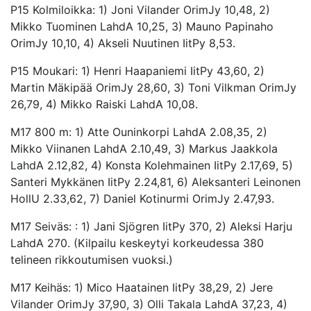
P15 Kolmiloikka: 1) Joni Vilander OrimJy 10,48, 2)
Mikko Tuominen LahdA 10,25, 3) Mauno Papinaho
OrimJy 10,10, 4) Akseli Nuutinen IitPy 8,53.
P15 Moukari: 1) Henri Haapaniemi IitPy 43,60, 2)
Martin Mäkipää OrimJy 28,60, 3) Toni Vilkman OrimJy
26,79, 4) Mikko Raiski LahdA 10,08.
M17 800 m: 1) Atte Ouninkorpi LahdA 2.08,35, 2)
Mikko Viinanen LahdA 2.10,49, 3) Markus Jaakkola
LahdA 2.12,82, 4) Konsta Kolehmainen IitPy 2.17,69, 5)
Santeri Mykkänen IitPy 2.24,81, 6) Aleksanteri Leinonen
HollU 2.33,62, 7) Daniel Kotinurmi OrimJy 2.47,93.
M17 Seiväs: : 1) Jani Sjögren IitPy 370, 2) Aleksi Harju
LahdA 270. (Kilpailu keskeytyi korkeudessa 380
telineen rikkoutumisen vuoksi.)
M17 Keihäs: 1) Mico Haatainen IitPy 38,29, 2) Jere
Vilander OrimJy 37,90, 3) Olli Takala LahdA 37,23, 4)