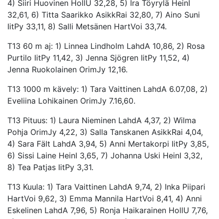
4) Siiri Huovinen HollU 32,28, 5) Ira Töyrylä HeinI
32,61, 6) Titta Saarikko AsikkRai 32,80, 7) Aino Suni
IitPy 33,11, 8) Salli Metsänen HartVoi 33,74.
T13 60 m aj: 1) Linnea Lindholm LahdA 10,86, 2) Rosa
Purtilo IitPy 11,42, 3) Jenna Sjögren IitPy 11,52, 4)
Jenna Ruokolainen OrimJy 12,16.
T13 1000 m kävely: 1) Tara Vaittinen LahdA 6.07,08, 2)
Eveliina Lohikainen OrimJy 7.16,60.
T13 Pituus: 1) Laura Nieminen LahdA 4,37, 2) Wilma
Pohja OrimJy 4,22, 3) Salla Tanskanen AsikkRai 4,04,
4) Sara Fält LahdA 3,94, 5) Anni Mertakorpi IitPy 3,85,
6) Sissi Laine HeinI 3,65, 7) Johanna Uski HeinI 3,32,
8) Tea Patjas IitPy 3,31.
T13 Kuula: 1) Tara Vaittinen LahdA 9,74, 2) Inka Piipari
HartVoi 9,62, 3) Emma Mannila HartVoi 8,41, 4) Anni
Eskelinen LahdA 7,96, 5) Ronja Haikarainen HollU 7,76,