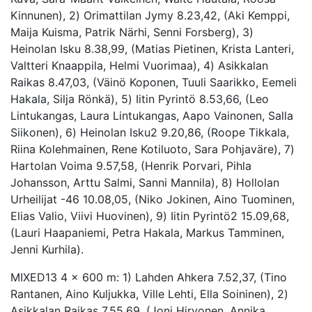
Kinnunen), 2) Orimattilan Jymy 8.23,42, (Aki Kemppi,
Maija Kuisma, Patrik Närhi, Senni Forsberg), 3)
Heinolan Isku 8.38,99, (Matias Pietinen, Krista Lanteri,
Valtteri Knaappila, Helmi Vuorimaa), 4) Asikkalan
Raikas 8.47,03, (Väinö Koponen, Tuuli Saarikko, Eemeli
Hakala, Silja Rönkä), 5) Iitin Pyrintö 8.53,66, (Leo
Lintukangas, Laura Lintukangas, Aapo Vainonen, Salla
Siikonen), 6) Heinolan Isku2 9.20,86, (Roope Tikkala,
Riina Kolehmainen, Rene Kotiluoto, Sara Pohjaväre), 7)
Hartolan Voima 9.57,58, (Henrik Porvari, Pihla
Johansson, Arttu Salmi, Sanni Mannila), 8) Hollolan
Urheilijat -46 10.08,05, (Niko Jokinen, Aino Tuominen,
Elias Valio, Viivi Huovinen), 9) Iitin Pyrintö2 15.09,68,
(Lauri Haapaniemi, Petra Hakala, Markus Tamminen,
Jenni Kurhila).
MIXED13 4 x 600 m: 1) Lahden Ahkera 7.52,37, (Tino
Rantanen, Aino Kuljukka, Ville Lehti, Ella Soininen), 2)
Asikkalan Raikas 7.55,69, (Joni Hirvonen, Annika