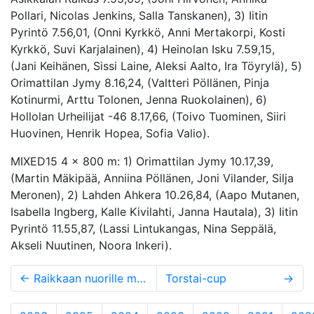
Pollari, Nicolas Jenkins, Salla Tanskanen), 3) Iitin
Pyrintö 7.56,01, (Onni Kyrkkö, Anni Mertakorpi, Kosti
Kyrkkö, Suvi Karjalainen), 4) Heinolan Isku 7.59,15,
(Jani Keihänen, Sissi Laine, Aleksi Aalto, Ira Töyrylä), 5)
Orimattilan Jymy 8.16,24, (Valtteri Pöllänen, Pinja
Kotinurmi, Arttu Tolonen, Jenna Ruokolainen), 6)
Hollolan Urheilijat -46 8.17,66, (Toivo Tuominen, Siiri
Huovinen, Henrik Hopea, Sofia Valio).
MIXED15 4 x 800 m: 1) Orimattilan Jymy 10.17,39,
(Martin Mäkipää, Anniina Pöllänen, Joni Vilander, Silja
Meronen), 2) Lahden Ahkera 10.26,84, (Aapo Mutanen,
Isabella Ingberg, Kalle Kivilahti, Janna Hautala), 3) Iitin
Pyrintö 11.55,87, (Lassi Lintukangas, Nina Seppälä,
Akseli Nuutinen, Noora Inkeri).
←
Raikkaan nuorille menestystä FJG:stä
Torstai-cup
→