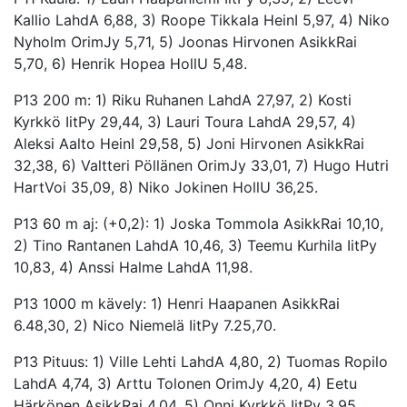
Kallio LahdA 6,88, 3) Roope Tikkala HeinI 5,97, 4) Niko
Nyholm OrimJy 5,71, 5) Joonas Hirvonen AsikkRai
5,70, 6) Henrik Hopea HollU 5,48.
P13 200 m: 1) Riku Ruhanen LahdA 27,97, 2) Kosti
Kyrkkö IitPy 29,44, 3) Lauri Toura LahdA 29,57, 4)
Aleksi Aalto HeinI 29,58, 5) Joni Hirvonen AsikkRai
32,38, 6) Valtteri Pöllänen OrimJy 33,01, 7) Hugo Hutri
HartVoi 35,09, 8) Niko Jokinen HollU 36,25.
P13 60 m aj: (+0,2): 1) Joska Tommola AsikkRai 10,10,
2) Tino Rantanen LahdA 10,46, 3) Teemu Kurhila IitPy
10,83, 4) Anssi Halme LahdA 11,98.
P13 1000 m kävely: 1) Henri Haapanen AsikkRai
6.48,30, 2) Nico Niemelä IitPy 7.25,70.
P13 Pituus: 1) Ville Lehti LahdA 4,80, 2) Tuomas Ropilo
LahdA 4,74, 3) Arttu Tolonen OrimJy 4,20, 4) Eetu
Härkönen AsikkRai 4,04, 5) Onni Kyrkkö IitPy 3,95.