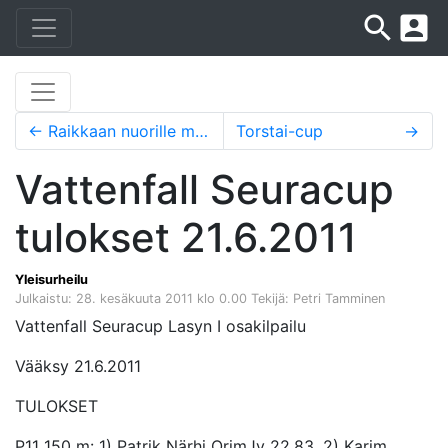
search
account_box
←
Raikkaan nuorille menestystä FJG:stä
Torstai-cup
→
Vattenfall Seuracup
tulokset 21.6.2011
Yleisurheilu
Julkaistu: 28. kesäkuuta 2011 klo 0.00
Tekijä: Petri Tamminen
Vattenfall Seuracup Lasyn I osakilpailu
Vääksy 21.6.2011
TULOKSET
P11 150 m: 1) Patrik Närhi OrimJy 22,83, 2) Karim