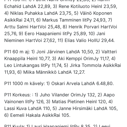
Echahid LahdA 22,89, 3) Rene Kotiluoto HeinI 23,59,
4) Niklas Puhakka LahdA 23,75, 5) Väinö Koponen
AsikkRai 24,11, 6) Markus Tamminen IitPy 24,93, 7)
Arttu Salmi HartVoi 25,48, 8) Henrik Porvari HartVoi
25,76, 9) Eero Haapaniemi IitPy 25,89, 10) Jani
Nieminen HartVoi 27,62, 11) Elias Valio HollU 29,44.
P11 60 m aj: 1) Joni Järvinen LahdA 10,50, 2) Valtteri
Knaappila HeinI 10,77, 3) Aki Kemppi OrimJy 11,17, 4)
Leo Lintukangas IitPy 11,74, 5) Jirka Tommola AsikkRai
11,93, 6) Miika Männikkö LahdA 12,27.
P11 1000 m kävely: 1) Oskari Arvela LahdA 6.48,80.
P11 Korkeus: : 1) Juho Vilander OrimJy 132, 2) Aapo
Vainonen IitPy 126, 3) Matias Pietinen HeinI 120, 4)
Lassi Kuva LahdA 110, 5) Janne Hirsimäki LahdA 105,
6) Eemeli Hakala AsikkRai 105.
P11 Kuula: 1) Lauri Haapaniemi IitPy 8,35, 2) Leevi