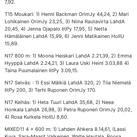
7,92.
T15 Moukari: 1) Henni Backman OrimJy 44,24, 2) Mari
Lohikainen OrimJy 23,25, 3) Niina Rautavirta LahdA
20,45, 4) Jenna Ojapalo IitPy 17,95, 5) Netta
Hämäläinen LahdA 15,99, 6) Jenni Matikainen HollU
15,89.
N17 800 m: 1) Moona Heiskari LahdA 2.21,39, 2) Emma
Hyyppä LahdA 2.24,21, 3) Laura Uski HeinI 3.03,88 4)
Taina Puumalainen IitPy 3.09,15.
N17 Seiväs: : 1) Essi Mälkiä LahdA 320, 2) Tiia Niemelä
IitPy 200, 3) Terhi Ruponen OrimJy 170.
N17 Keihäs: 1) Heta Tuuri LahdA 35,68, 2) Neea
Honkala LahdA 26,98, 3) Petra Ruponen OrimJy 20,02,
4) Rosa Kurkela HollU 8,60.
MIXED11 4 x 600 m: 1) Lahden Ahkera 8.14,61, (Lassi
Kuva, Sara-Maarit Valkeinen, Walte Hautala, Roosa