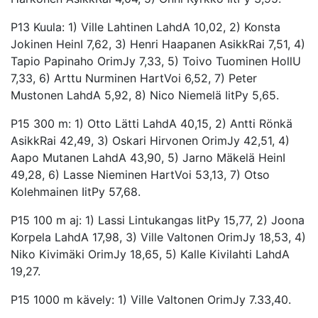
P13 Kuula: 1) Ville Lahtinen LahdA 10,02, 2) Konsta
Jokinen HeinI 7,62, 3) Henri Haapanen AsikkRai 7,51, 4)
Tapio Papinaho OrimJy 7,33, 5) Toivo Tuominen HollU
7,33, 6) Arttu Nurminen HartVoi 6,52, 7) Peter
Mustonen LahdA 5,92, 8) Nico Niemelä IitPy 5,65.
P15 300 m: 1) Otto Lätti LahdA 40,15, 2) Antti Rönkä
AsikkRai 42,49, 3) Oskari Hirvonen OrimJy 42,51, 4)
Aapo Mutanen LahdA 43,90, 5) Jarno Mäkelä HeinI
49,28, 6) Lasse Nieminen HartVoi 53,13, 7) Otso
Kolehmainen IitPy 57,68.
P15 100 m aj: 1) Lassi Lintukangas IitPy 15,77, 2) Joona
Korpela LahdA 17,98, 3) Ville Valtonen OrimJy 18,53, 4)
Niko Kivimäki OrimJy 18,65, 5) Kalle Kivilahti LahdA
19,27.
P15 1000 m kävely: 1) Ville Valtonen OrimJy 7.33,40.