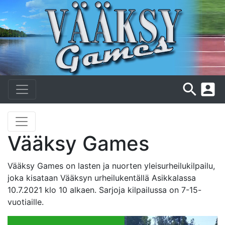
search
account_box
Vääksy Games
Vääksy Games on lasten ja nuorten yleisurheilukilpailu,
joka kisataan Vääksyn urheilukentällä Asikkalassa
10.7.2021 klo 10 alkaen. Sarjoja kilpailussa on 7-15-
vuotiaille.