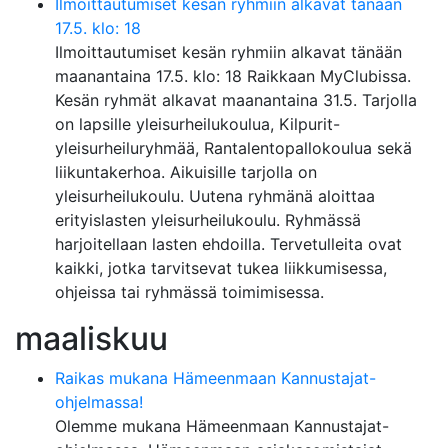
Ilmoittautumiset kesän ryhmiin alkavat tänään
17.5. klo: 18
Ilmoittautumiset kesän ryhmiin alkavat tänään
maanantaina 17.5. klo: 18 Raikkaan MyClubissa.
Kesän ryhmät alkavat maanantaina 31.5. Tarjolla
on lapsille yleisurheilukoulua, Kilpurit-
yleisurheiluryhmää, Rantalentopallokoulua sekä
liikuntakerhoa. Aikuisille tarjolla on
yleisurheilukoulu. Uutena ryhmänä aloittaa
erityislasten yleisurheilukoulu. Ryhmässä
harjoitellaan lasten ehdoilla. Tervetulleita ovat
kaikki, jotka tarvitsevat tukea liikkumisessa,
ohjeissa tai ryhmässä toimimisessa.
maaliskuu
Raikas mukana Hämeenmaan Kannustajat-
ohjelmassa!
Olemme mukana Hämeenmaan Kannustajat-