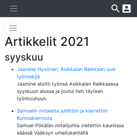
search
account_box
Artikkelit 2021
syyskuu
Jasmine Hyvönen, Asikkalan Raikkaan uusi
työntekijä
Jasmine aloitti työnsä Asikkalan Raikkaassa
syyskuun alussa ja joutui heti täyteen
työntouhuun.
Samuelin mitaleita juhlittiin ja kierrettiin
Kunniakierrosta
Samuel Pökälän mitalijuhlia vietettiin kauniissa
säässä Vääksyn urheilukentällä