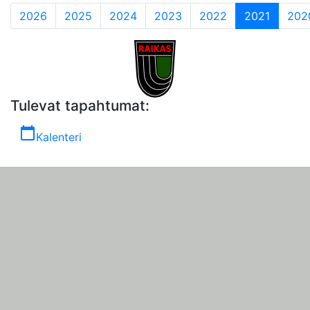
(current
2026
2025
2024
2023
2022
2021
202
Tulevat tapahtumat:
calendar_today
Kalenteri