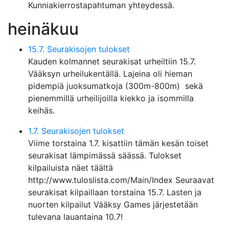
Kunniakierrostapahtuman yhteydessä.
heinäkuu
15.7. Seurakisojen tulokset
Kauden kolmannet seurakisat urheiltiin 15.7.
Vääksyn urheilukentällä. Lajeina oli hieman
pidempiä juoksumatkoja (300m-800m) sekä
pienemmillä urheilijoilla kiekko ja isommilla
keihäs.
1.7. Seurakisojen tulokset
Viime torstaina 1.7. kisattiin tämän kesän toiset
seurakisat lämpimässä säässä. Tulokset
kilpailuista näet täältä
http://www.tuloslista.com/Main/Index Seuraavat
seurakisat kilpaillaan torstaina 15.7. Lasten ja
nuorten kilpailut Vääksy Games järjestetään
tulevana lauantaina 10.7!