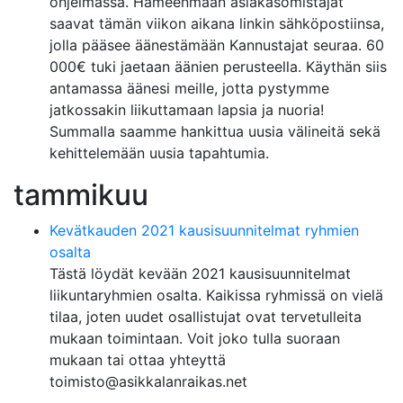
ohjelmassa. Hämeenmaan asiakasomistajat
saavat tämän viikon aikana linkin sähköpostiinsa,
jolla pääsee äänestämään Kannustajat seuraa. 60
000€ tuki jaetaan äänien perusteella. Käythän siis
antamassa äänesi meille, jotta pystymme
jatkossakin liikuttamaan lapsia ja nuoria!
Summalla saamme hankittua uusia välineitä sekä
kehittelemään uusia tapahtumia.
tammikuu
Kevätkauden 2021 kausisuunnitelmat ryhmien
osalta
Tästä löydät kevään 2021 kausisuunnitelmat
liikuntaryhmien osalta. Kaikissa ryhmissä on vielä
tilaa, joten uudet osallistujat ovat tervetulleita
mukaan toimintaan. Voit joko tulla suoraan
mukaan tai ottaa yhteyttä
toimisto@asikkalanraikas.net