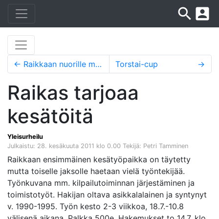
search
account_box
←
Raikkaan nuorille menestystä FJG:stä
Torstai-cup
→
Raikas tarjoaa
kesätöitä
Yleisurheilu
Julkaistu: 28. kesäkuuta 2011 klo 0.00
Tekijä: Petri Tamminen
Raikkaan ensimmäinen kesätyöpaikka on täytetty
mutta toiselle jaksolle haetaan vielä työntekijää.
Työnkuvana mm. kilpailutoiminnan järjestäminen ja
toimistotyöt. Hakijan oltava asikkalalainen ja syntynyt
v. 1990-1995. Työn kesto 2-3 viikkoa, 18.7.-10.8
välisenä aikana. Palkka 500e. Hakemukset to 14.7. klo