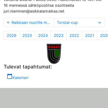
16 mennessä sähköpostitse osoitteella
juri.nieminen@asikkalanraikas.net
←
Raikkaan nuorille menestystä FJG:stä
Torstai-cup
→
2026
2025
2024
2023
2022
2021
202
Tulevat tapahtumat:
calendar_today
Kalenteri