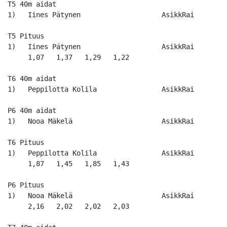
T5 40m aidat

1)   Iines Pätynen                    AsikkRai        
T5 Pituus

1)   Iines Pätynen                    AsikkRai        
     1,07   1,37   1,29   1,22   

T6 40m aidat

1)   Peppilotta Kolila                AsikkRai        
P6 40m aidat

1)   Nooa Mäkelä                      AsikkRai        
T6 Pituus

1)   Peppilotta Kolila                AsikkRai        
     1,87   1,45   1,85   1,43   

P6 Pituus

1)   Nooa Mäkelä                      AsikkRai        
     2,16   2,02   2,02   2,03   
