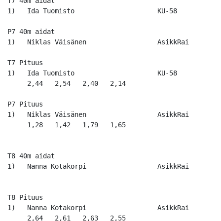
T7 40m aidat

1)   Ida Tuomisto                     KU-58           
P7 40m aidat

1)   Niklas Väisänen                  AsikkRai        
T7 Pituus

1)   Ida Tuomisto                     KU-58           
     2,44   2,54   2,40   2,14   

P7 Pituus

1)   Niklas Väisänen                  AsikkRai        
     1,28   1,42   1,79   1,65   

T8 40m aidat

1)   Nanna Kotakorpi                  AsikkRai        
T8 Pituus

1)   Nanna Kotakorpi                  AsikkRai        
     2,64   2,61   2,63   2,55   
