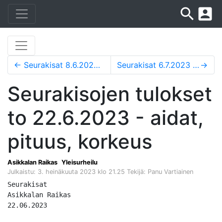
search
account_box
←
Seurakisat 8.6.2023 tulokset
Seurakisat 6.7.2023 tulokset: 200m-400m, rengas tai kuula
→
Seurakisojen tulokset
to 22.6.2023 - aidat,
pituus, korkeus
Asikkalan Raikas
Yleisurheilu
Julkaistu: 3. heinäkuuta 2023 klo 21.25
Tekijä: Panu Vartiainen
Seurakisat

Asikkalan Raikas

22.06.2023
