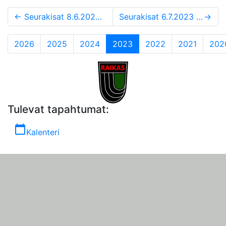
←
Seurakisat 8.6.2023 tulokset
Seurakisat 6.7.2023 tulokset: 200m-400m, rengas tai kuula
→
(current)
2026
2025
2024
2023
2022
2021
202
Tulevat tapahtumat:
calendar_today
Kalenteri