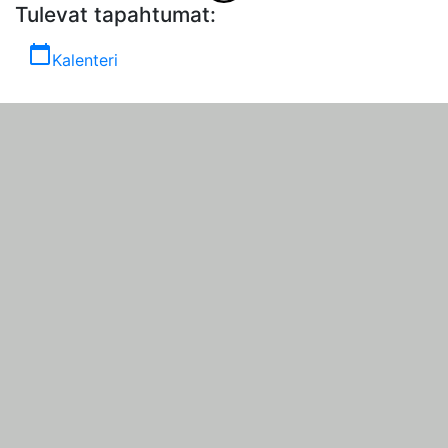
Tulevat tapahtumat:
calendar_today
Kalenteri