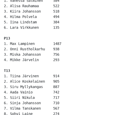
1. Vanessa Salminen	584

2. Alisa Rauhamaa	522

3. Kiira Johansson	518

4. Hilma Polvela	494

5. Iina Lindstam	384

6. Lara Virkkunen	135

P13
1. Max Lampinen		1487

2. Onni Rustholkarhu	938

3. Miska Johansson	756

4. Mikke Järvelin	293

T13
1. Tiina Järvinen	914

2. Alice Koskelainen	905

3. Siru Myllykangas	887

4. Aada Vainio		742

5. Siiri Nikula		717

6. Sinja Johansson	710

7. Vilma Tanskanen	567

8. Sohvi Laine		274
