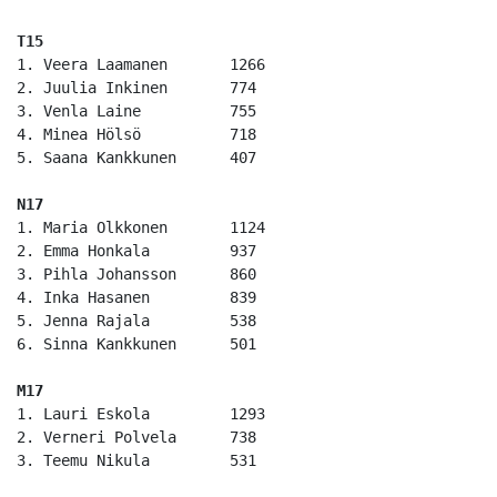
T15		
1. Veera Laamanen	1266

2. Juulia Inkinen	774

3. Venla Laine		755

4. Minea Hölsö		718

5. Saana Kankkunen	407

N17
1. Maria Olkkonen	1124

2. Emma Honkala		937

3. Pihla Johansson	860

4. Inka Hasanen		839

5. Jenna Rajala		538

6. Sinna Kankkunen	501

M17	
1. Lauri Eskola		1293

2. Verneri Polvela	738

3. Teemu Nikula		531
