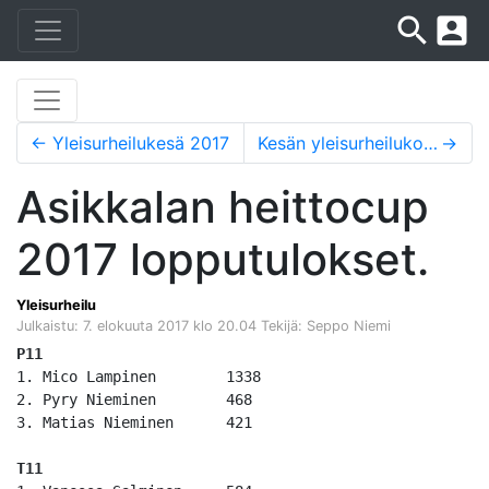
search
account_box
←
Yleisurheilukesä 2017
Kesän yleisurheilukoulu alkaa 15.5.2018
→
Asikkalan heittocup
2017 lopputulokset.
Yleisurheilu
Julkaistu: 7. elokuuta 2017 klo 20.04
Tekijä: Seppo Niemi
P11
1. Mico Lampinen	1338

2. Pyry Nieminen	468

3. Matias Nieminen	421

T11