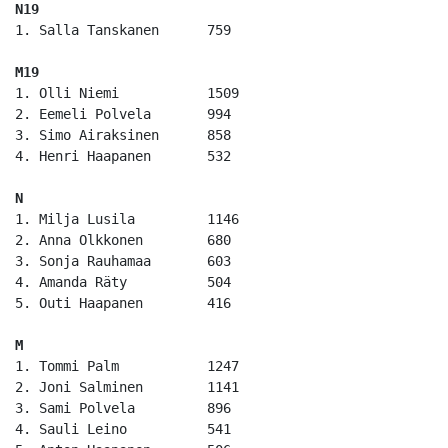
N19
1. Salla Tanskanen	759

M19		
1. Olli Niemi		1509

2. Eemeli Polvela	994

3. Simo Airaksinen	858

4. Henri Haapanen	532

N	
1. Milja Lusila		1146

2. Anna Olkkonen	680

3. Sonja Rauhamaa	603

4. Amanda Räty		504

5. Outi Haapanen	416

M
1. Tommi Palm		1247

2. Joni Salminen	1141

3. Sami Polvela		896

4. Sauli Leino		541
