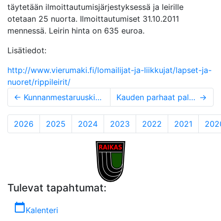
täytetään ilmoittautumisjärjestyksessä ja leirille
otetaan 25 nuorta. Ilmoittautumiset 31.10.2011
mennessä. Leirin hinta on 635 euroa.
Lisätiedot:
http://www.vierumaki.fi/lomailijat-ja-liikkujat/lapset-ja-
nuoret/rippileirit/
←
Kunnanmestaruuskisat
Kauden parhaat palkittiin
→
2026
2025
2024
2023
2022
2021
202
Tulevat tapahtumat:
calendar_today
Kalenteri