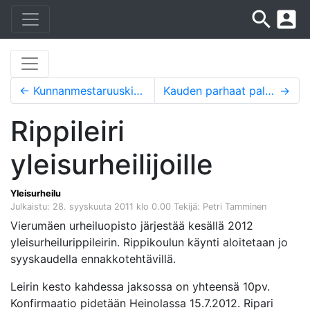
search
account_box
←
Kunnanmestaruuskisat
Kauden parhaat palkittiin
→
Rippileiri
yleisurheilijoille
Yleisurheilu
Julkaistu: 28. syyskuuta 2011 klo 0.00
Tekijä: Petri Tamminen
Vierumäen urheiluopisto järjestää kesällä 2012
yleisurheilurippileirin. Rippikoulun käynti aloitetaan jo
syyskaudella ennakkotehtävillä.
Leirin kesto kahdessa jaksossa on yhteensä 10pv.
Konfirmaatio pidetään Heinolassa 15.7.2012. Ripari