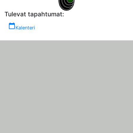
Tulevat tapahtumat:
calendar_today
Kalenteri